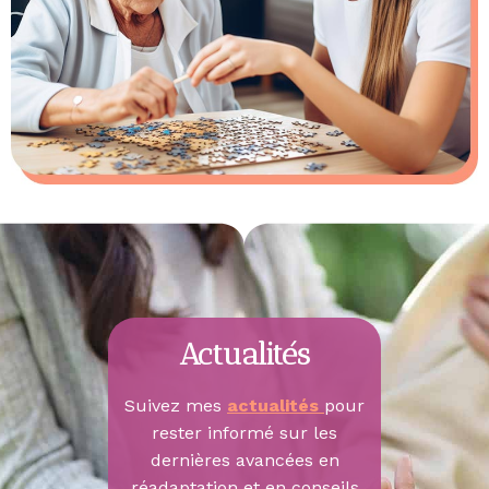
Actualités
Suivez mes
actualités
pour
rester informé sur les
dernières avancées en
réadaptation et en conseils