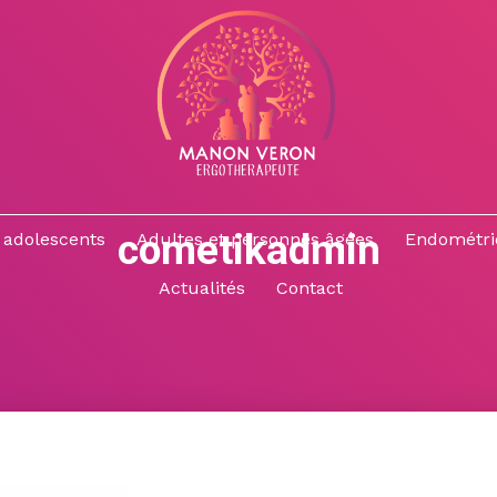
cometikadmin
 adolescents
Adultes et personnes âgées
Endométri
Actualités
Contact